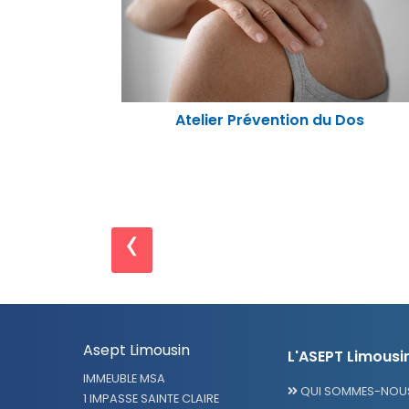
Atelier "Nutrition santé physique"
Dos
‹
Asept Limousin
L'ASEPT Limousi
IMMEUBLE MSA
QUI SOMMES-NOUS
1 IMPASSE SAINTE CLAIRE