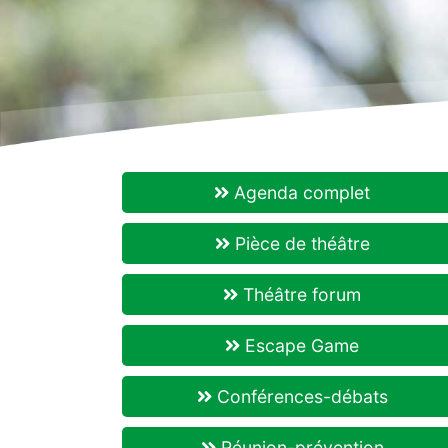
Agenda complet
Pièce de théâtre
Théâtre forum
Escape Game
Conférences-débats
Réunion-prévention