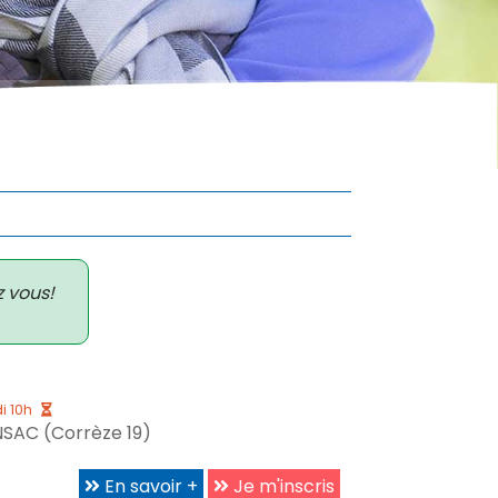
z vous!
i 10h
SAC (Corrèze 19)
En savoir +
Je m'inscris